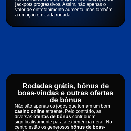
jackpots progressivos. Assim, não apenas o
valor de entretenimento aumenta, mas também
a emoção em cada rodada.
Rodadas grátis, bônus de
boas-vindas e outras ofertas
de bônus
Não são apenas os jogos que tornam um bom
casino online
atraente. Pelo contrário, as
diversas
ofertas de bônus
contribuem
significativamente para a experiência geral. No
centro estão os generosos
bônus de boas-