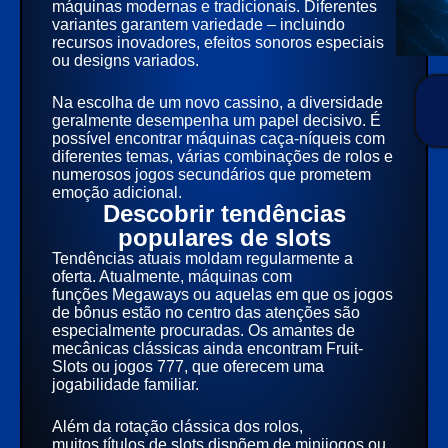
máquinas modernas e tradicionais. Diferentes
variantes garantem variedade – incluindo
recursos inovadores, efeitos sonoros especiais
ou designs variados.
Na escolha de um novo cassino, a diversidade
geralmente desempenha um papel decisivo. É
possível encontrar máquinas caça-níqueis com
diferentes temas, várias combinações de rolos e
numerosos jogos secundários que prometem
emoção adicional.
Descobrir tendências
populares de slots
Tendências atuais moldam regularmente a
oferta. Atualmente, máquinas com
funções Megaways ou aquelas em que os jogos
de bônus estão no centro das atenções são
especialmente procuradas. Os amantes de
mecânicas clássicas ainda encontram Fruit-
Slots ou jogos 777, que oferecem uma
jogabilidade familiar.
Além da rotação clássica dos rolos,
muitos títulos de slots dispõem de minijogos ou