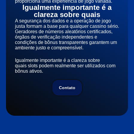
proporciona uma experiência de jogo variada.
Igualmente importante é a
clareza sobre quais
A segurança dos dados e a operação de jogo
justa formam a base para qualquer cassino sério.
Geradores de números aleatórios certificados,
órgãos de verificação independentes e
condições de bônus transparentes garantem um
ambiente justo e compreensível.
Igualmente importante é a clareza sobre
quais slots podem realmente ser utilizados com
bônus ativos.
Contato