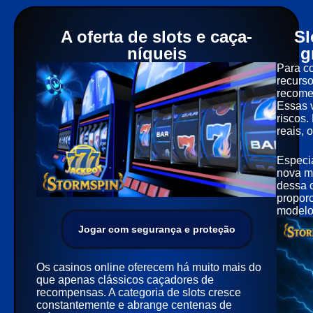
A oferta de slots e caça-
Sl
níqueis
g
Para c
recurso
recome
Essas 
riscos.
reais, 
Especi
nova má
dessa o
propor
modelo
Jogar com segurança e proteção
Os casinos online oferecem há muito mais do
que apenas clássicos caçadores de
recompensas. A categoria de slots cresce
constantemente e abrange centenas de