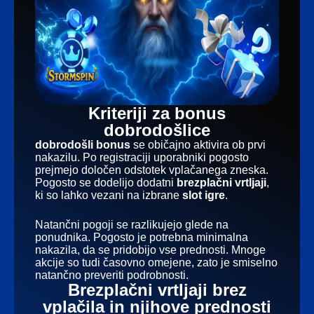
Kriteriji za bonus
dobrodošlice
dobrodošli bonus
se običajno aktivira ob prvi
nakazilu. Po registraciji uporabniki pogosto
prejmejo določen odstotek vplačanega zneska.
Pogosto se dodelijo dodatni
brezplačni vrtljaji
,
ki so lahko vezani na izbrane
slot igre
.
Natančni pogoji se razlikujejo glede na
ponudnika. Pogosto je potrebna minimalna
nakazila, da se pridobijo vse prednosti. Mnoge
akcije so tudi časovno omejene, zato je smiselno
natančno preveriti podrobnosti.
Brezplačni vrtljaji brez
vplačila in njihove prednosti