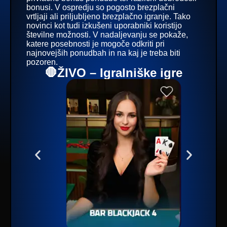
bonusi. V ospredju so pogosto brezplačni
vrtljaji ali priljubljeno brezplačno igranje. Tako
novinci kot tudi izkušeni uporabniki koristijo
številne možnosti. V nadaljevanju se pokaže,
katere posebnosti je mogoče odkriti pri
najnovejših ponudbah in na kaj je treba biti
pozoren.
🛑ŽIVO – Igralniške igre