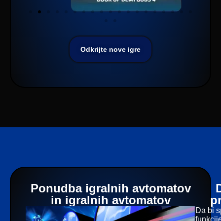
Odkrijte nove igre
Ponudba igralnih avtomatov
in igralnih avtomatov
p
Da bi 
funkcij